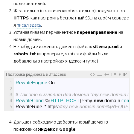
пользователей.
Желательно (практически обязательно) подумать про
HTTPS
, как настроить бесплатный SSL на своём сервере
я
писал здесь
.
Устанавливаем перманентное
перенаправление
на
новый домен.
Не забудьте изменить домен в файлах
sitemap.xml
и
robots.txt
(и проверьте, чтоб эти файлы были
добавлены в настройках яндекса и гугла)
Настройка редиректа в .htaccess
PHP
1
RewriteEngine 
On
2
3
# Так это выглядит для домена "my-new-domain.co
4
RewriteCond
%
{
HTTP_HOST
}
!
^
my
-
new
-
domain
.
com
5
RewriteRule
.
*
https
:
//my-new-domain.com%{REQUEST_
Дальше необходимо добавить новый домен в
поисковики
Яндекс
и
Google
.