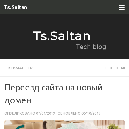
Ts.Saltan
Перейти к содержимому
Ts.Saltan
Tech blog
ВЕБМАСТЕР
0
48
Переезд сайта на новый
домен
ОПУБЛИКОВАНО
07/01/2019
· ОБНОВЛЕНО
06/10/2019