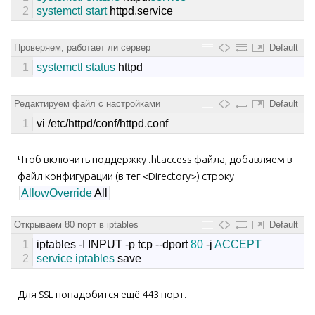
2
systemctl 
start 
httpd
.
service
Проверяем, работает ли сервер
Default
1
systemctl 
status 
httpd
Редактируем файл с настройками
Default
1
vi
/
etc
/
httpd
/
conf
/
httpd
.
conf
Чтоб включить поддержку .htaccess файла, добавляем в
файл конфигурации (в тег <Directory>) строку
AllowOverride
All
Открываем 80 порт в iptables
Default
1
iptables
-
I
INPUT
-
p
tcp
--
dport
80
-
j
ACCEPT
2
service 
iptables 
save
Для SSL понадобится ещё 443 порт.