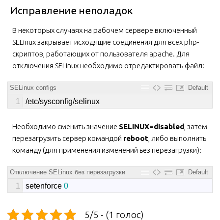
Исправление неполадок
В некоторых случаях на рабочем сервере включенный
SELinux закрывает исходящие соединения для всех php-
скриптов, работающих от пользователя apache. Для
отключения SELinux необходимо отредактировать файл:
SELinux configs
Default
1
/
etc
/
sysconfig
/
selinux
Необходимо сменить значение
SELINUX=disabled
, затем
перезагрузить сервер командой
reboot
, либо выполнить
команду (для применения изменений ьез перезагрузки):
Отключение SELinux без перезагрузки
Default
1
setenforce
0
5/5 - (1 голос)