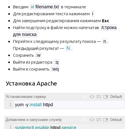
Вводим
vi
filename
.
txt
в терминале
Для редактирования текста нажимаем
i
Для завершения редактирования нажимаем
Esc
Найти подстроку в файле можно напечатав
/строка
для
поиска
Перейти к следующему результату поиска —
n
.
Предыдущий результат —
N
.
Сохранить
:
w
Выйти из редактора
:
q
Выйти и сохранить
:
wq
Установка Apache
Устанавливаем сервер
Default
1
yum
-
y
install 
httpd
Добавляем и запускаем службу
Default
1
systemctl 
enable 
httpd
.
service