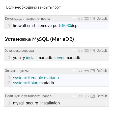
Если необходимо закрыть порт
Команда для закрытия порта
Default
1
firewall
-
cmd
--
remove
-
port
=
8080
/
tcp
Установка MySQL (MariaDB)
Установка сервера
Default
1
yum
-
y
install 
mariadb
-
server 
mariadb
Запуск службы
Default
1
systemctl 
enable 
mariadb
2
systemctl 
start 
mariadb
Если нужно установить пароль
Default
1
mysql_secure_installation