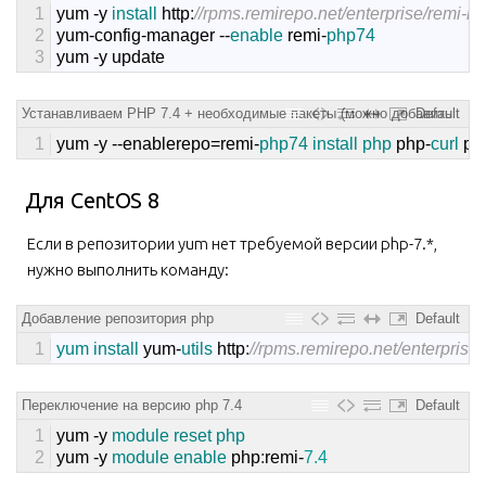
1
yum
-
y
install 
http
:
//rpms.remirepo.net/enterprise/remi-r
2
yum
-
config
-
manager
--
enable 
remi
-
php74
3
yum
-
y
update
Устанавливаем PHP 7.4 + необходимые пакеты (можно добавить
Default
свои)
1
yum
-
y
--
enablerepo
=
remi
-
php74 
install 
php 
php
-
curl 
ph
Для CentOS 8
Если в репозитории yum нет требуемой версии php-7.*,
нужно выполнить команду:
Добавление репозитория php
Default
1
yum 
install 
yum
-
utils 
http
:
//rpms.remirepo.net/enterprise
Переключение на версию php 7.4
Default
1
yum
-
y
module 
reset 
php
2
yum
-
y
module 
enable 
php
:
remi
-
7.4