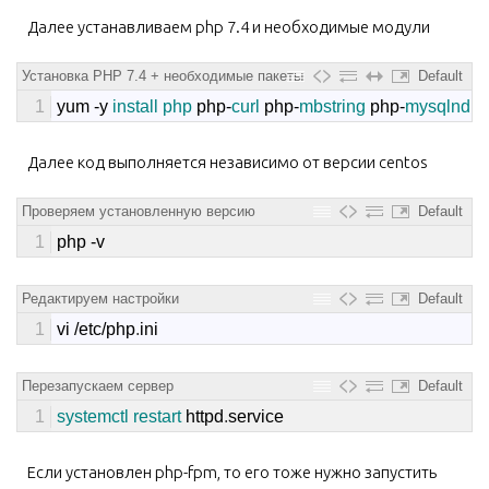
Далее устанавливаем php 7.4 и необходимые модули
Установка PHP 7.4 + необходимые пакеты
Default
1
yum
-
y
install 
php 
php
-
curl 
php
-
mbstring 
php
-
mysqlnd 
p
Далее код выполняется независимо от версии centos
Проверяем установленную версию
Default
1
php
-
v
Редактируем настройки
Default
1
vi
/
etc
/
php
.
ini
Перезапускаем сервер
Default
1
systemctl 
restart 
httpd
.
service
Если установлен php-fpm, то его тоже нужно запустить