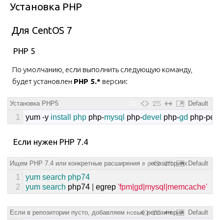
Установка PHP
Для CentOS 7
PHP 5
По умолчанию, если выполнить следующую команду,
будет установлен
PHP 5.*
версии:
Установка PHP5
Default
1
yum
-
y
install 
php 
php
-
mysql 
php
-
devel 
php
-
gd 
php
-
pec
Если нужен PHP 7.4
Ищем PHP 7.4 или конкретные расширения в репозиториях
Default
1
yum 
search 
php74
2
yum 
search 
php74
|
egrep
'fpm|gd|mysql|memcache'
Если в репозитории пусто, добавляем новые репозитории
Default