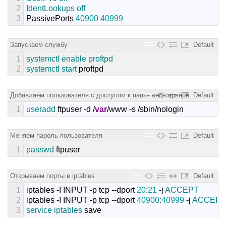
2
IdentLookups 
off
3
PassivePorts
40900
40999
Запускаем службу
Default
1
systemctl 
enable 
proftpd
2
systemctl 
start 
proftpd
Добавляем пользователя с доступом к папке веб-сервера
Default
1
useradd 
ftpuser
-
d
/
var
/
www
-
s
/
sbin
/
nologin
Меняем пароль пользователя
Default
1
passwd 
ftpuser
Открываем порты в iptables
Default
1
iptables
-
I
INPUT
-
p
tcp
--
dport
20
:
21
-
j
ACCEPT
2
iptables
-
I
INPUT
-
p
tcp
--
dport
40900
:
40999
-
j
ACCEPT
3
service 
iptables 
save