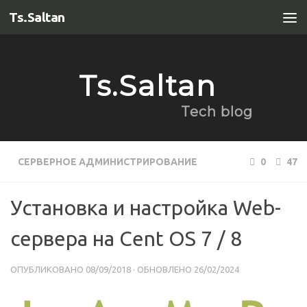
Ts.Saltan
Перейти к содержимому
Ts.Saltan
Tech blog
СЕРВЕРНОЕ АДМИНИСТРИРОВАНИЕ
0
47
Установка и настройка Web-
сервера на Cent OS 7 / 8
ОПУБЛИКОВАНО
08/09/2018
· ОБНОВЛЕНО
26/02/2024