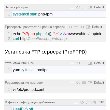
Запуск php-fpm
Default
1
systemctl 
start 
php
-
fpm
Проверяем, работает ли php на сервере
Default
1
echo
"
<?php
phpinfo
(
)
;
?>
"
>
/
var
/
www
/
html
/
phpinfo
.
php
2
curl 
http
:
//localhost/phpinfo.php
Установка FTP сервера (ProFTPD)
Установка ProFTPD
Default
1
yum
-
y
install 
proftpd
Редактирование настроек
Default
1
vi
/
etc
/
proftpd
.
conf
В файл конфигурации добавляем
PHP
1
UseIPv6 
off