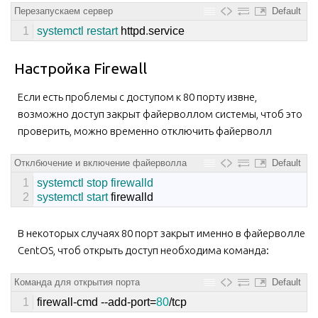
Перезапускаем сервер
Default
1
systemctl 
restart 
httpd
.
service
Настройка Firewall
Если есть проблемы с доступом к 80 порту извне,
возможно доступ закрыт файерволлом системы, чтоб это
проверить, можно временно отключить файерволл
Отклбючение и включение файерволла
Default
1
systemctl 
stop 
firewalld 
2
systemctl 
start 
firewalld
В некоторых случаях 80 порт закрыт именно в файерволле
CentOS, чтоб открыть доступ необходима команда:
Команда для открытия порта
Default
1
firewall
-
cmd
--
add
-
port
=
80
/
tcp